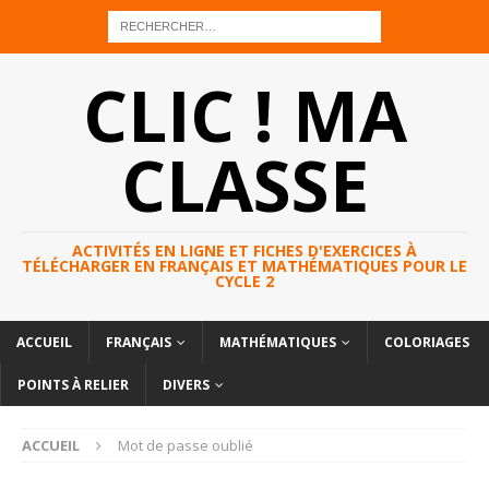
CLIC ! MA
CLASSE
ACTIVITÉS EN LIGNE ET FICHES D'EXERCICES À
TÉLÉCHARGER EN FRANÇAIS ET MATHÉMATIQUES POUR LE
CYCLE 2
ACCUEIL
FRANÇAIS
MATHÉMATIQUES
COLORIAGES
POINTS À RELIER
DIVERS
ACCUEIL
Mot de passe oublié