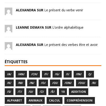
ALEXANDRA SUR
Le présent du verbe venir
LEANNE DEMAYA SUR
L’ordre alphabétique
ALEXANDRA SUR
Le présent des verbes être et avoir
ÉTIQUETTES
/A/
/AN/
/CH/
/F/
/G/
/I/
/IN/
/J/
/K/
/M/
/N/
/O/
/OI/
/ON/
/OU/
/R/
/S/
/T/
/U/
/Z/
/È/
10
ADDITION
ALPHABET
ANIMAUX
CALCUL
COMPRÉHENSION