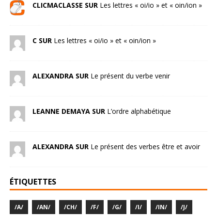
CLICMACLASSE SUR
Les lettres « oi/io » et « oin/ion »
C SUR
Les lettres « oi/io » et « oin/ion »
ALEXANDRA SUR
Le présent du verbe venir
LEANNE DEMAYA SUR
L’ordre alphabétique
ALEXANDRA SUR
Le présent des verbes être et avoir
ÉTIQUETTES
/A/
/AN/
/CH/
/F/
/G/
/I/
/IN/
/J/