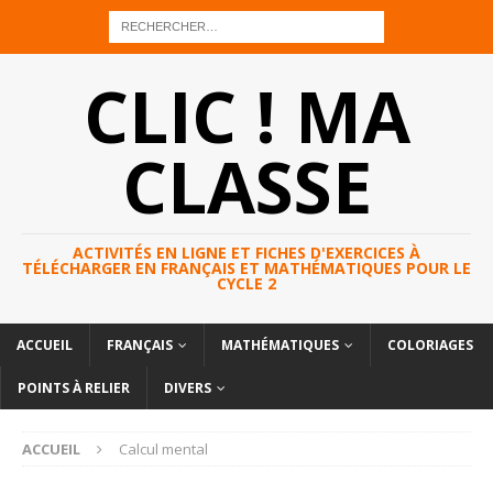
CLIC ! MA
CLASSE
ACTIVITÉS EN LIGNE ET FICHES D'EXERCICES À
TÉLÉCHARGER EN FRANÇAIS ET MATHÉMATIQUES POUR LE
CYCLE 2
ACCUEIL
FRANÇAIS
MATHÉMATIQUES
COLORIAGES
POINTS À RELIER
DIVERS
ACCUEIL
Calcul mental