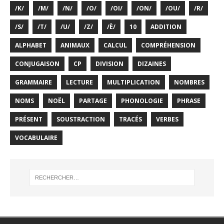
/K/
/M/
/N/
/O/
/OI/
/ON/
/OU/
/R/
/S/
/T/
/U/
/Z/
/È/
10
ADDITION
ALPHABET
ANIMAUX
CALCUL
COMPRÉHENSION
CONJUGAISON
CP
DIVISION
DIZAINES
GRAMMAIRE
LECTURE
MULTIPLICATION
NOMBRES
NOMS
NOËL
PARTAGE
PHONOLOGIE
PHRASE
PRÉSENT
SOUSTRACTION
TRACÉS
VERBES
VOCABULAIRE