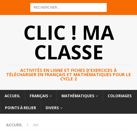
CLIC ! MA
CLASSE
ACTIVITÉS EN LIGNE ET FICHES D'EXERCICES À
TÉLÉCHARGER EN FRANÇAIS ET MATHÉMATIQUES POUR LE
CYCLE 2
ACCUEIL
FRANÇAIS
MATHÉMATIQUES
COLORIAGES
POINTS À RELIER
DIVERS
ACCUEIL
/n/