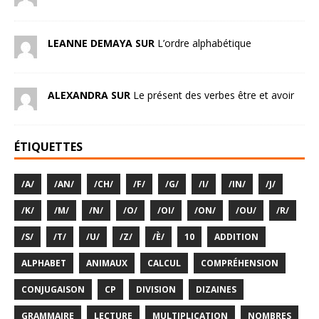
LEANNE DEMAYA SUR
L’ordre alphabétique
ALEXANDRA SUR
Le présent des verbes être et avoir
ÉTIQUETTES
/A/
/AN/
/CH/
/F/
/G/
/I/
/IN/
/J/
/K/
/M/
/N/
/O/
/OI/
/ON/
/OU/
/R/
/S/
/T/
/U/
/Z/
/È/
10
ADDITION
ALPHABET
ANIMAUX
CALCUL
COMPRÉHENSION
CONJUGAISON
CP
DIVISION
DIZAINES
GRAMMAIRE
LECTURE
MULTIPLICATION
NOMBRES