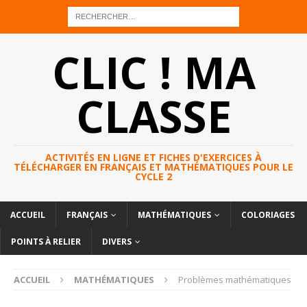
CLIC ! MA
CLASSE
ACTIVITÉS EN LIGNE ET FICHES D'EXERCICES À
TÉLÉCHARGER EN FRANÇAIS ET MATHÉMATIQUES POUR LE
CYCLE 2
ACCUEIL
FRANÇAIS
MATHÉMATIQUES
COLORIAGES
POINTS À RELIER
DIVERS
ACCUEIL
MATHÉMATIQUES
Problèmes mathématiques