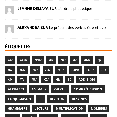
LEANNE DEMAYA SUR
L’ordre alphabétique
ALEXANDRA SUR
Le présent des verbes être et avoir
ÉTIQUETTES
/A/
/AN/
/CH/
/F/
/G/
/I/
/IN/
/J/
/K/
/M/
/N/
/O/
/OI/
/ON/
/OU/
/R/
/S/
/T/
/U/
/Z/
/È/
10
ADDITION
ALPHABET
ANIMAUX
CALCUL
COMPRÉHENSION
CONJUGAISON
CP
DIVISION
DIZAINES
GRAMMAIRE
LECTURE
MULTIPLICATION
NOMBRES