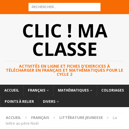
CLIC ! MA
CLASSE
ACTIVITÉS EN LIGNE ET FICHES D'EXERCICES À
TÉLÉCHARGER EN FRANÇAIS ET MATHÉMATIQUES POUR LE
CYCLE 2
ACCUEIL
FRANÇAIS
MATHÉMATIQUES
COLORIAGES
POINTS À RELIER
DIVERS
ACCUEIL
FRANÇAIS
LITTÉRATURE JEUNESSE
La
lettre au père Noël