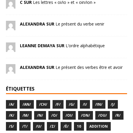
C SUR
Les lettres « oi/io » et « oin/ion »
ALEXANDRA SUR
Le présent du verbe venir
LEANNE DEMAYA SUR
L’ordre alphabétique
ALEXANDRA SUR
Le présent des verbes être et avoir
ÉTIQUETTES
/A/
/AN/
/CH/
/F/
/G/
/I/
/IN/
/J/
/K/
/M/
/N/
/O/
/OI/
/ON/
/OU/
/R/
/S/
/T/
/U/
/Z/
/È/
10
ADDITION