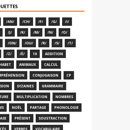
QUETTES
/AN/
/CH/
/F/
/G/
/I/
/J/
/K/
/M/
/N/
/O/
/ON/
/OU/
/R/
/S/
/T/
/Z/
/È/
10
ADDITION
HABET
ANIMAUX
CALCUL
PRÉHENSION
CONJUGAISON
CP
ISION
DIZAINES
GRAMMAIRE
TURE
MULTIPLICATION
NOMBRES
MS
NOËL
PARTAGE
PHONOLOGIE
ASE
PRÉSENT
SOUSTRACTION
CÉS
VERBES
VOCABULAIRE