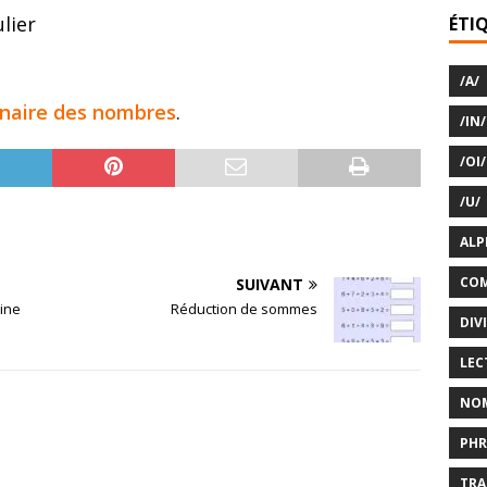
lier
ÉTI
/A/
nnaire des nombres
.
/IN/
/OI/
/U/
ALP
COM
SUIVANT
aine
Réduction de sommes
DIV
LEC
NO
PHR
TRA