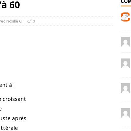
COM
’à 60
ec Picbille CP
0
nt à :
 croissant
e
juste après
ittérale