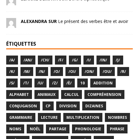
ALEXANDRA SUR
Le présent des verbes être et avoir
ÉTIQUETTES
/A/
/AN/
/CH/
/F/
/G/
/I/
/IN/
/J/
/K/
/M/
/N/
/O/
/OI/
/ON/
/OU/
/R/
/S/
/T/
/U/
/Z/
/È/
10
ADDITION
ALPHABET
ANIMAUX
CALCUL
COMPRÉHENSION
CONJUGAISON
CP
DIVISION
DIZAINES
GRAMMAIRE
LECTURE
MULTIPLICATION
NOMBRES
NOMS
NOËL
PARTAGE
PHONOLOGIE
PHRASE