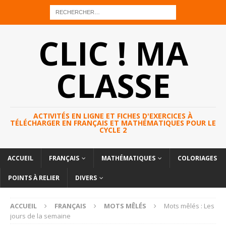
CLIC ! MA
CLASSE
ACTIVITÉS EN LIGNE ET FICHES D'EXERCICES À
TÉLÉCHARGER EN FRANÇAIS ET MATHÉMATIQUES POUR LE
CYCLE 2
ACCUEIL
FRANÇAIS
MATHÉMATIQUES
COLORIAGES
POINTS À RELIER
DIVERS
ACCUEIL
FRANÇAIS
MOTS MÊLÉS
Mots mêlés : Les
jours de la semaine