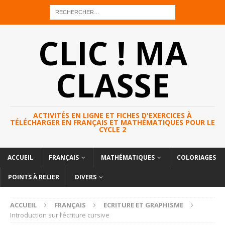
CLIC ! MA
CLASSE
ACTIVITÉS EN LIGNE ET FICHES D'EXERCICES À
TÉLÉCHARGER EN FRANÇAIS ET MATHÉMATIQUES POUR LE
CYCLE 2
ACCUEIL
FRANÇAIS
MATHÉMATIQUES
COLORIAGES
POINTS À RELIER
DIVERS
ACCUEIL
FRANÇAIS
ECRITURE ET GRAPHISME
Introduction sur l’écriture cursive