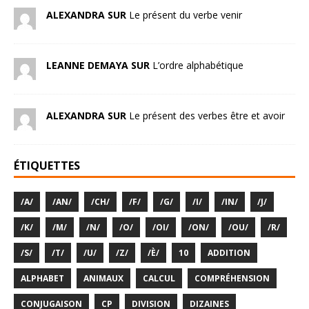
ALEXANDRA SUR
Le présent du verbe venir
LEANNE DEMAYA SUR
L’ordre alphabétique
ALEXANDRA SUR
Le présent des verbes être et avoir
ÉTIQUETTES
/A/
/AN/
/CH/
/F/
/G/
/I/
/IN/
/J/
/K/
/M/
/N/
/O/
/OI/
/ON/
/OU/
/R/
/S/
/T/
/U/
/Z/
/È/
10
ADDITION
ALPHABET
ANIMAUX
CALCUL
COMPRÉHENSION
CONJUGAISON
CP
DIVISION
DIZAINES