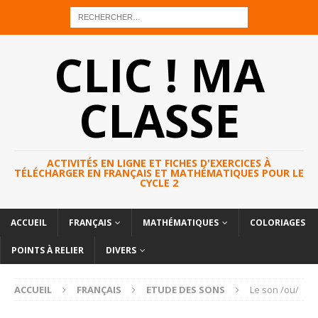
CLIC ! MA
CLASSE
ACTIVITÉS EN LIGNE ET FICHES D'EXERCICES À
TÉLÉCHARGER EN FRANÇAIS ET MATHÉMATIQUES POUR LE
CYCLE 2
ACCUEIL
FRANÇAIS
MATHÉMATIQUES
COLORIAGES
POINTS À RELIER
DIVERS
ACCUEIL
FRANÇAIS
ETUDE DES SONS
Le son /ou/