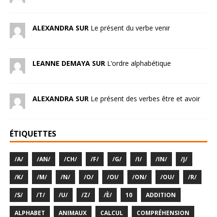
ALEXANDRA SUR
Le présent du verbe venir
LEANNE DEMAYA SUR
L’ordre alphabétique
ALEXANDRA SUR
Le présent des verbes être et avoir
ÉTIQUETTES
/A/
/AN/
/CH/
/F/
/G/
/I/
/IN/
/J/
/K/
/M/
/N/
/O/
/OI/
/ON/
/OU/
/R/
/S/
/T/
/U/
/Z/
/È/
10
ADDITION
ALPHABET
ANIMAUX
CALCUL
COMPRÉHENSION