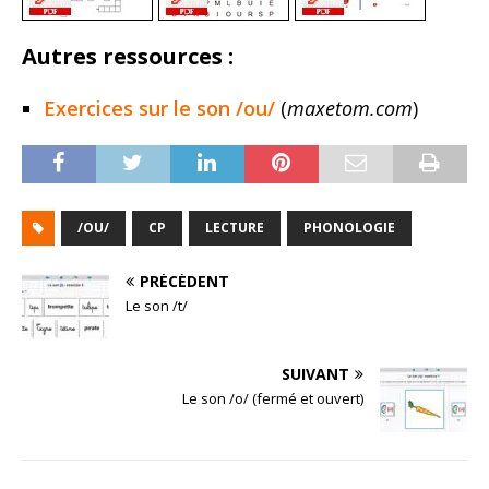
Autres ressources :
Exercices sur le son /ou/
(
maxetom.com
)
/OU/
CP
LECTURE
PHONOLOGIE
PRÉCÉDENT
Le son /t/
SUIVANT
Le son /o/ (fermé et ouvert)